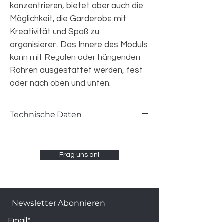
konzentrieren, bietet aber auch die
Möglichkeit, die Garderobe mit
Kreativität und Spaß zu
organisieren. Das Innere des Moduls
kann mit Regalen oder hängenden
Rohren ausgestattet werden, fest
oder nach oben und unten.
Technische Daten
Garderobenschrank: B 210 / H 258 / T
317,5
Frag uns an!
Schreibtisch: B 134,4 / H 77 / T 55,3
Bett: B 129,4 / H 110 / T 206,5
Newsletter Abonnieren
Email*