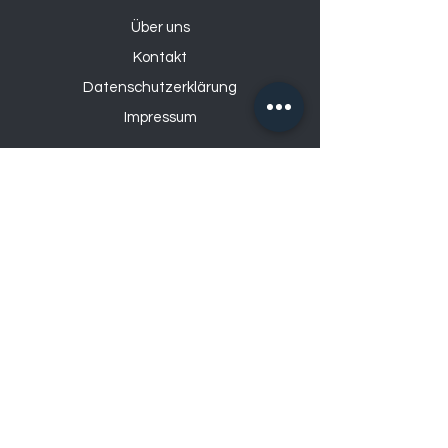
Über uns
Kontakt
Datenschutzerklärung
Impressum
Öffnungszeiten
Mo: 14:00 – 18:30
Di – Fr: 9:00 – 12:00
& 14:00 – 18:30
Sa: 9:00-17:00
So: geschlossen
Bahnhofstrasse 9, 4552 Derendingen