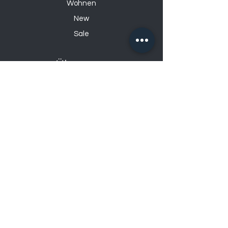
Wohnen
New
Sale
Über uns
Über uns
Kontakt
Datenschutzerklärung
Impressum
Öffnungszeiten
Mo: 14:00 – 18:30
Di – Fr: 9:00 – 12:00
& 14:00 – 18:30
Sa: 9:00-17:00