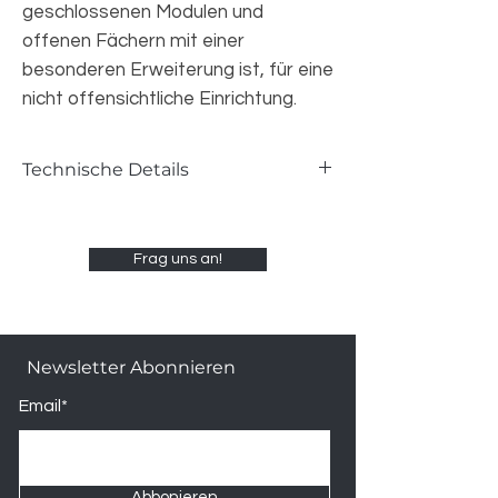
geschlossenen Modulen und
offenen Fächern mit einer
besonderen Erweiterung ist, für eine
nicht offensichtliche Einrichtung.
Technische Details
Farben
-Matwood White, Matwood
Frag uns an!
Grey, Matwood Coffee ,Matwood Dark
Masse:
L.4650 - H.1965 - B.394
Newsletter Abonnieren
Email*
Abbonieren