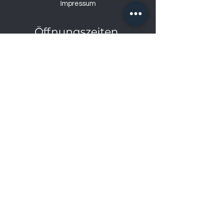
Impressum
Öffnungszeiten
Mo: 14:00 – 18:30
Di – Fr: 9:00 – 12:00
& 14:00 – 18:30
Sa: 9:00-17:00
So: geschlossen
Bahnhofstrasse 9, 4552 Derendingen