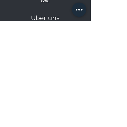
Sale
Über uns
Über uns
Kontakt
Datenschutzerklärung
Impressum
Öffnungszeiten
Mo: 14:00 – 18:30
Di – Fr: 9:00 – 12:00
& 14:00 – 18:30
Sa: 9:00-17:00
So: geschlossen