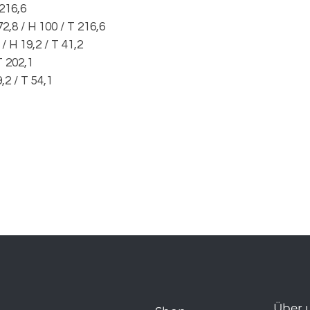
 216,6
2,8 / H 100 / T 216,6
 H 19,2 / T 41,2
T 202,1
,2 / T 54,1
Über 