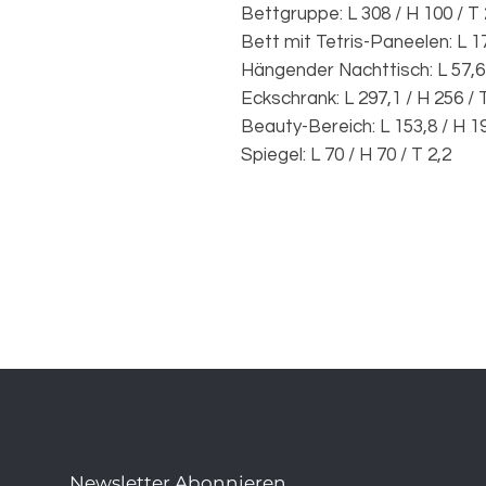
Bettgruppe: L 308 / H 100 / T
Bett mit Tetris-Paneelen: L 17
Hängender Nachttisch: L 57,6 /
Eckschrank: L 297,1 / H 256 / 
Beauty-Bereich: L 153,8 / H 19
Spiegel: L 70 / H 70 / T 2,2
Newsletter Abonnieren